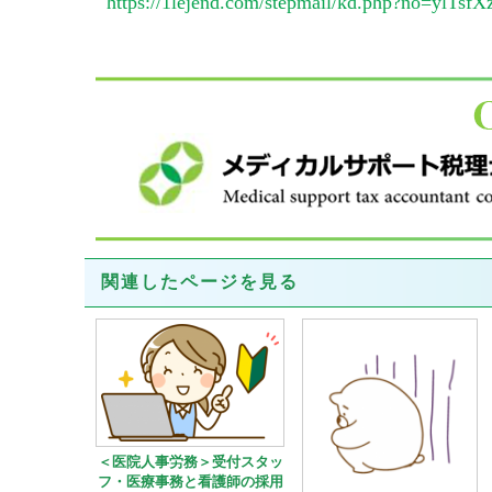
https://1lejend.com/stepmail/kd.php?no=ylTsfX
関連したページを見る
＜医院人事労務＞受付スタッ
フ・医療事務と看護師の採用