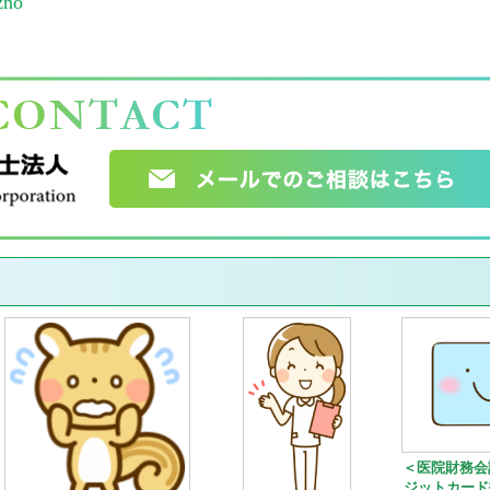
zno
＜医院財務会
ジットカード