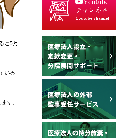
ると5万
ている
れます。