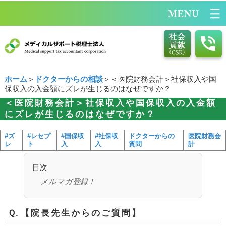
ホーム
＞
ドクターからの相談
＞＜医院財務会計＞社保収入や国
保収入の入金額にズレが生じるのはなぜですか？
＜医院財務会計＞社保収入や国保収入の入金額
にズレが生じるのはなぜですか？
#ズ
#レセプ
#国保収
#社保収
ドクターからの
医院財務会
レ
ト
入
入
質問
計
目次
メルマガ登録！
Ｑ.
【院長先生からのご質問】