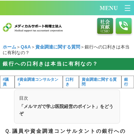
ホーム
＞
Q&A
＞
資金調達に関する質問
＞銀行への口利きは本当
に有利なの？
銀行への口利きは本当に有利なの？
#議
#資金調達コンサルタン
口利
資金調達に関する質
銀
員
ト
き
問
行
目次
「メルマガで学ぶ医院経営のポイント」をどう
ぞ
Ｑ.
議員や資金調達コンサルタントの銀行への