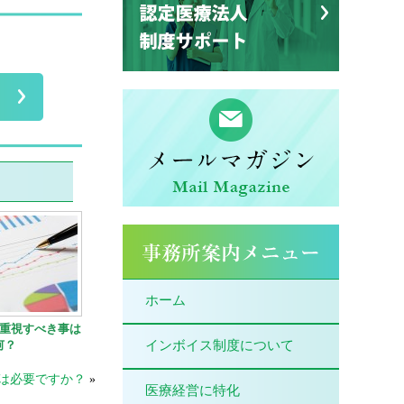
ホーム
重視すべき事は
何？
インボイス制度について
は必要ですか？
»
医療経営に特化