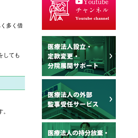
べく多く借
をしても
す。