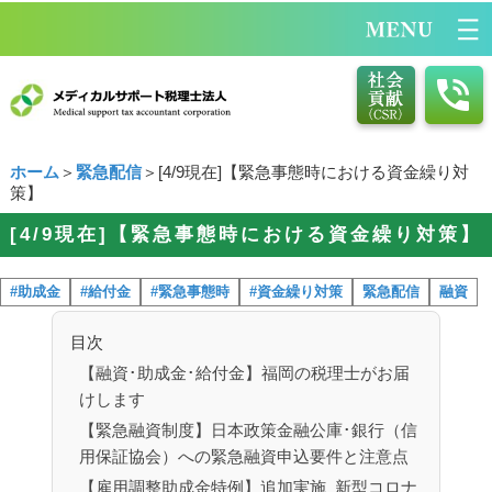
ホーム
＞
緊急配信
＞[4/9現在]【緊急事態時における資金繰り対
策】
[4/9現在]【緊急事態時における資金繰り対策】
#助成金
#給付金
#緊急事態時
#資金繰り対策
緊急配信
融資
目次
【融資･助成金･給付金】福岡の税理士がお届
けします
【緊急融資制度】日本政策金融公庫･銀行（信
用保証協会）への緊急融資申込要件と注意点
【雇用調整助成金特例】追加実施_新型コロナ