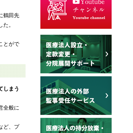
に鶴田先
した。
ことがで
てしまう
営全般に
など、プ