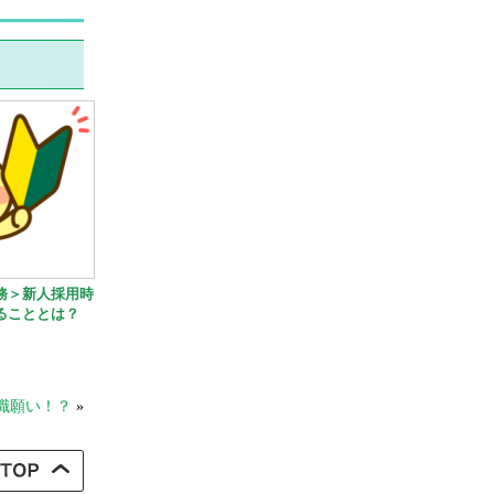
務＞新人採用時
ることとは？
職願い！？
»