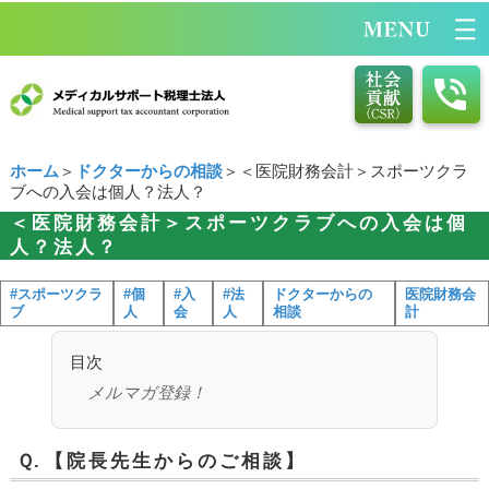
ホーム
＞
ドクターからの相談
＞＜医院財務会計＞スポーツクラ
ブへの入会は個人？法人？
＜医院財務会計＞スポーツクラブへの入会は個
人？法人？
#スポーツクラ
#個
#入
#法
ドクターからの
医院財務会
ブ
人
会
人
相談
計
目次
メルマガ登録！
Ｑ.
【院長先生からのご相談】