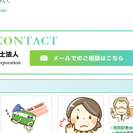
さい。
zno
＜医院財務会